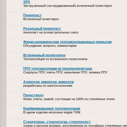
XPS
Экструзионный (экструдированный) вспененный полистирол
Пенопласт
Вспененный полистирол
Резольный пенопласт
пенопласт на основе резольных смол
Жидко-керамические теплоизоляционные покрытия
Обсуждения, вопросы, комментарии
Вспененный полиэтилен
Теплоизоляция из вспененного полиэтилена
ППУ теплоизоляция из пенополиуретана
Скорлупы ППУ, плиты ППУ, напыление ППУ, заливка ППУ
Аэрогели, пирогели, криогели
разработаны по нанотехнологиям
Пеностекло
блоки, плиты, гравий, состоящие на 100% из стеклянных ячеек
Комбинированная теплоизоляция
В одном изделии несколько видов ТИМ
Стеклоткань, стеклосетка, cтеклохолст
тонкое и прочное волокно, изготовленное из тончайших стеклянных ни