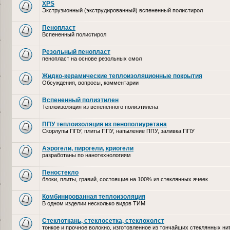
XPS
Экструзионный (экструдированный) вспененный полистирол
Пенопласт
Вспененный полистирол
Резольный пенопласт
пенопласт на основе резольных смол
Жидко-керамические теплоизоляционные покрытия
Обсуждения, вопросы, комментарии
Вспененный полиэтилен
Теплоизоляция из вспененного полиэтилена
ППУ теплоизоляция из пенополиуретана
Скорлупы ППУ, плиты ППУ, напыление ППУ, заливка ППУ
Аэрогели, пирогели, криогели
разработаны по нанотехнологиям
Пеностекло
блоки, плиты, гравий, состоящие на 100% из стеклянных ячеек
Комбинированная теплоизоляция
В одном изделии несколько видов ТИМ
Стеклоткань, стеклосетка, cтеклохолст
тонкое и прочное волокно, изготовленное из тончайших стеклянных ни