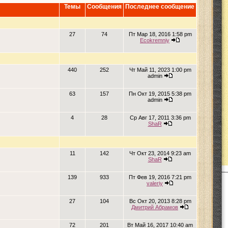
Темы
Сообщения
Последнее сообщение
27
74
Пт Мар 18, 2016 1:58 pm
Ecokremniy
440
252
Чт Май 11, 2023 1:00 pm
admin
63
157
Пн Окт 19, 2015 5:38 pm
admin
4
28
Ср Авг 17, 2011 3:36 pm
ShaR
11
142
Чт Окт 23, 2014 9:23 am
ShaR
139
933
Пт Фев 19, 2016 7:21 pm
valeriy
27
104
Вс Окт 20, 2013 8:28 pm
Дмитрий Абрамов
72
201
Вт Май 16, 2017 10:40 am