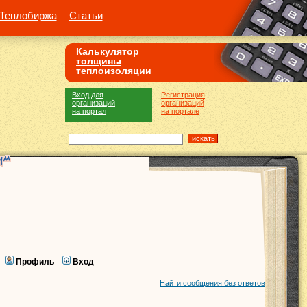
Теплобиржа
Статьи
Калькулятор
толщины
теплоизоляции
Вход для
Регистрация
организаций
организаций
на портал
на портале
Профиль
Вход
Найти сообщения без ответов