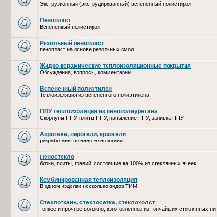
Экструзионный (экструдированный) вспененный полистирол
Пенопласт
Вспененный полистирол
Резольный пенопласт
пенопласт на основе резольных смол
Жидко-керамические теплоизоляционные покрытия
Обсуждения, вопросы, комментарии
Вспененный полиэтилен
Теплоизоляция из вспененного полиэтилена
ППУ теплоизоляция из пенополиуретана
Скорлупы ППУ, плиты ППУ, напыление ППУ, заливка ППУ
Аэрогели, пирогели, криогели
разработаны по нанотехнологиям
Пеностекло
блоки, плиты, гравий, состоящие на 100% из стеклянных ячеек
Комбинированная теплоизоляция
В одном изделии несколько видов ТИМ
Стеклоткань, стеклосетка, cтеклохолст
тонкое и прочное волокно, изготовленное из тончайших стеклянных ни