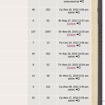
комуникатор
48
252
Ср Янв 26, 2022 4:56 pm
admin
6
92
Вт Мар 27, 2012 12:57 am
Eugene
107
2067
Вт Фев 09, 2016 12:03 am
Eugene
7
13
Пн Сен 24, 2012 3:48 am
Баррик
40
262
Чт Апр 18, 2024 10:02 am
admin
8
52
Пт Июл 10, 2015 10:54 am
Eugene
14
48
Вт Июл 21, 2015 8:31 am
admin
4
152
Ср Июн 08, 2011 3:45 pm
admin
25
26
Ср Фев 17, 2016 5:59 pm
admin