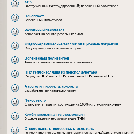
XPS
Экструзионный (экструдированный) вспененный полистирол
Пенопласт
Вспененный полистирол
Резольный пенопласт
пенопласт на основе резольных смол
Жидко-керамические теплоизоляционные покрытия
Обсуждения, вопросы, комментарии
Вспененный полиэтилен
Теплоизоляция из вспененного полиэтилена
ППУ теплоизоляция из пенополиуретана
Скорлупы ППУ, плиты ППУ, напыление ППУ, заливка ППУ
Аэрогели, пирогели, криогели
разработаны по нанотехнологиям
Пеностекло
блоки, плиты, гравий, состоящие на 100% из стеклянных ячеек
Комбинированная теплоизоляция
В одном изделии несколько видов ТИМ
Стеклоткань, стеклосетка, cтеклохолст
тонкое и прочное волокно, изготовленное из тончайших стеклянных ни