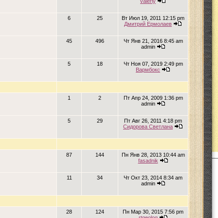
valeriy
6
25
Вт Июл 19, 2011 12:15 pm
Дмитрий Ермолаев
45
496
Чт Янв 21, 2016 8:45 am
admin
5
18
Чт Ноя 07, 2019 2:49 pm
Вармбокс
1
2
Пт Апр 24, 2009 1:36 pm
admin
5
29
Пт Авг 26, 2011 4:18 pm
Сидорова Светлана
87
144
Пн Янв 28, 2013 10:44 am
fasadnik
11
34
Чт Окт 23, 2014 8:34 am
admin
28
124
Пн Мар 30, 2015 7:56 pm
rtgeolog