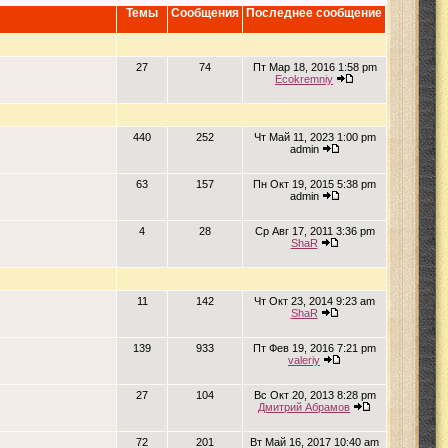
Темы
Сообщения
Последнее сообщение
27
74
Пт Мар 18, 2016 1:58 pm
Ecokremniy
440
252
Чт Май 11, 2023 1:00 pm
admin
63
157
Пн Окт 19, 2015 5:38 pm
admin
4
28
Ср Авг 17, 2011 3:36 pm
ShaR
11
142
Чт Окт 23, 2014 9:23 am
ShaR
139
933
Пт Фев 19, 2016 7:21 pm
valeriy
27
104
Вс Окт 20, 2013 8:28 pm
Дмитрий Абрамов
72
201
Вт Май 16, 2017 10:40 am