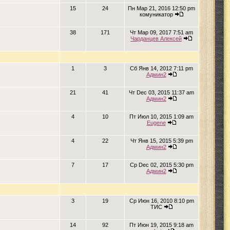
15
24
Пн Мар 21, 2016 12:50 pm
комуникатор
38
171
Чт Мар 09, 2017 7:51 am
Чарданцев Алексей
1
3
Сб Янв 14, 2012 7:11 pm
Админ2
21
41
Чт Dec 03, 2015 11:37 am
Админ2
4
10
Пт Июл 10, 2015 1:09 am
Eugene
4
22
Чт Янв 15, 2015 5:39 pm
Админ2
7
17
Ср Dec 02, 2015 5:30 pm
Админ2
3
19
Ср Июн 16, 2010 8:10 pm
ТИС
14
92
Пт Июн 19, 2015 9:18 am