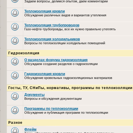
Задаем вопросы, делимся опытом, даем комментарии
Теплоизоляция кровли
Обсуждение различных видов и вариантов утепления
Теплоизоляция трубопроводов
Газо-нефте-трубопровды, все их нужно правильно утеплять
Теплоизоляция холодильников
Вопросы по теплоизоляции холодильных помещений
Гидроизоляция
О разделах форума гидроизоляция
Обсуждаем создание разделов о гидроизоляции
Гидроизоляция кровли
Обсуждение кровельных гидроизоляционных материалов
Госты, ТУ, СНиПы, нормативы, программы по теплоизоляции
Документы
Вопросы и обсуждения документации
Программы по теплоизоляции
Обсуждение и публикация программ по теплоизоляции
Разное
Флейм