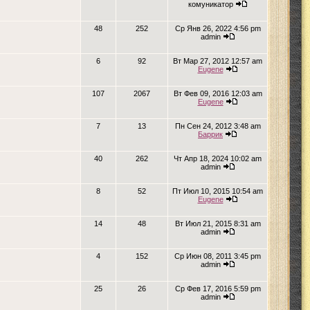
комуникатор
48
252
Ср Янв 26, 2022 4:56 pm
admin
6
92
Вт Мар 27, 2012 12:57 am
Eugene
107
2067
Вт Фев 09, 2016 12:03 am
Eugene
7
13
Пн Сен 24, 2012 3:48 am
Баррик
40
262
Чт Апр 18, 2024 10:02 am
admin
8
52
Пт Июл 10, 2015 10:54 am
Eugene
14
48
Вт Июл 21, 2015 8:31 am
admin
4
152
Ср Июн 08, 2011 3:45 pm
admin
25
26
Ср Фев 17, 2016 5:59 pm
admin