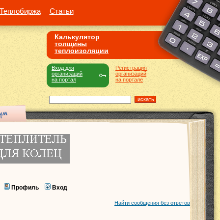
Теплобиржа
Статьи
Калькулятор
толщины
теплоизоляции
Вход для
Регистрация
организаций
организаций
на портал
на портале
Профиль
Вход
Найти сообщения без ответов