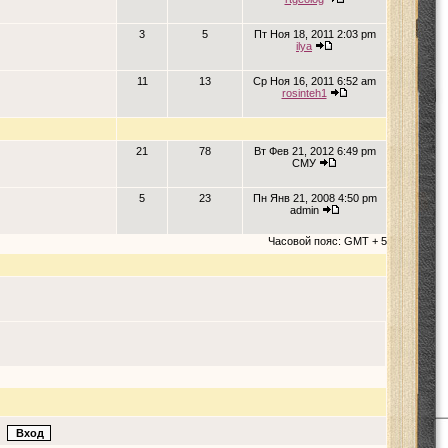
3
5
Пт Ноя 18, 2011 2:03 pm
ilya
11
13
Ср Ноя 16, 2011 6:52 am
rosinteh1
21
78
Вт Фев 21, 2012 6:49 pm
СМУ
5
23
Пн Янв 21, 2008 4:50 pm
admin
Часовой пояс: GMT + 5