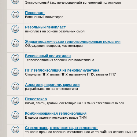
Экструзионный (экструдированный) вспененный полистирол
Пенопласт
Вспененный полистирол
Резольный пенопласт
пенопласт на основе резольных смол
Жидко-керамические теплоизоляционные покрытия
Обсуждения, вопросы, комментарии
Вспененный полиэтилен
Теплоизоляция из вспененного полиэтилена
ППУ теплоизоляция из пенополиуретана
Скорлупы ППУ, плиты ППУ, напыление ППУ, заливка ППУ
Аэрогели, пирогели, криогели
разработаны по нанотехнологиям
Пеностекло
блоки, плиты, гравий, состоящие на 100% из стеклянных ячеек
Комбинированная теплоизоляция
В одном изделии несколько видов ТИМ
Стеклоткань, стеклосетка, cтеклохолст
тонкое и прочное волокно, изготовленное из тончайших стеклянных ни