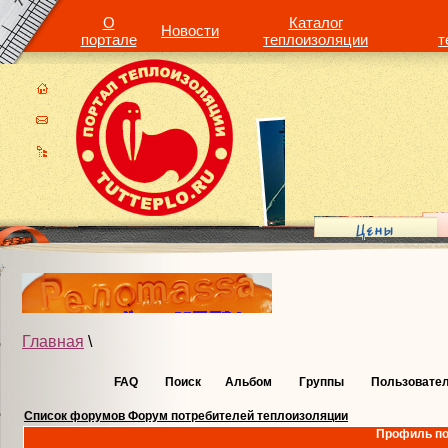
О
Каталог
Новости
портале
теплоизоляции
т
Главная
\
FAQ
Поиск
Альбом
Группы
Пользовате
Список форумов Форум потребителей теплоизоляции
Профиль по