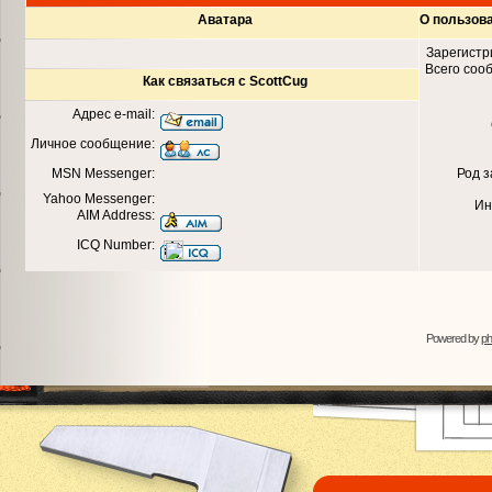
Аватара
О пользов
Зарегистр
Всего соо
Как связаться с ScottCug
Адрес e-mail:
Личное сообщение:
MSN Messenger:
Род 
Yahoo Messenger:
Ин
AIM Address:
ICQ Number:
Powered by
p