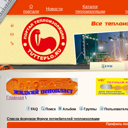
О
Каталог
Новости
портале
теплоизоляции
т
Главная
\
FAQ
Поиск
Альбом
Группы
Пользовател
Список форумов Форум потребителей теплоизоляции
Профиль пол