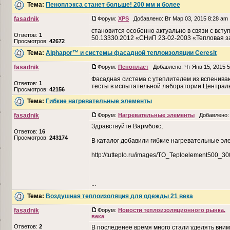
Тема:
Пеноплэкса станет больше! 200 мм и более
fasadnik
Форум:
XPS
Добавлено: Вт Мар 03, 2015 8:28 a
становится особенно актуально в связи с всту
Ответов:
1
50.13330.2012 «СНиП 23-02-2003 «Тепловая за
Просмотров:
42672
Тема:
Alphapor™ и системы фасадной теплоизоляции Ceresit
fasadnik
Форум:
Пенопласт
Добавлено: Чт Янв 15, 2015 
Фасадная система с утеплителем из вспенива
Ответов:
1
тесты в испытательной лаборатории Центральн
Просмотров:
42156
Тема:
Гибкие нагревательные элементы
fasadnik
Форум:
Нагревательные элементы
Добавлено: 
Здравствуйте Вармбокс,
Ответов:
16
Просмотров:
243174
В каталог добавили гибкие нагревательные э
http://tutteplo.ru/images/TO_Teploelement500_3
...
Тема:
Воздушная теплоизоляция для одежды 21 века
fasadnik
Форум:
Новости теплоизоляционного рынка.
Д
века
Ответов:
2
В последенее время много стали уделять вни