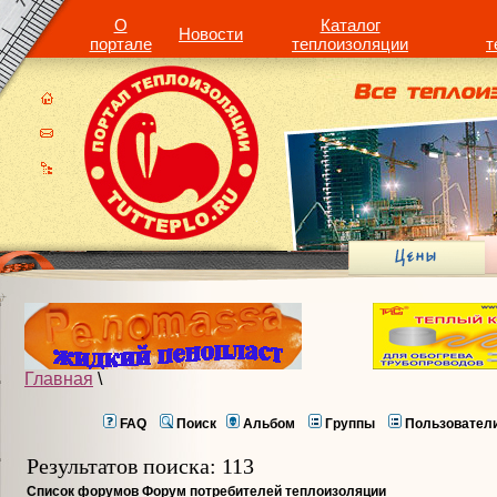
О
Каталог
Новости
портале
теплоизоляции
т
Главная
\
FAQ
Поиск
Альбом
Группы
Пользовател
Результатов поиска: 113
Список форумов Форум потребителей теплоизоляции