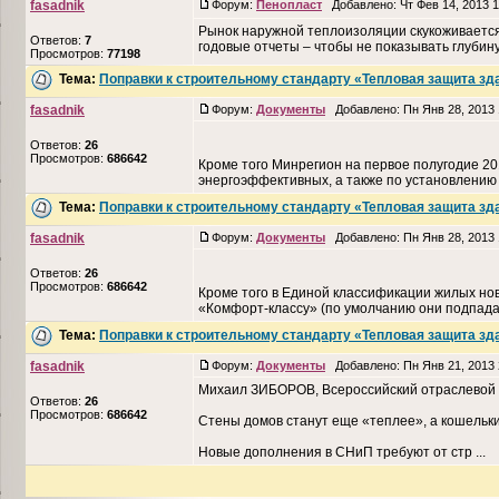
fasadnik
Форум:
Пенопласт
Добавлено: Чт Фев 14, 2013 
Рынок наружной теплоизоляции скукоживается
Ответов:
7
годовые отчеты – чтобы не показывать глубину
Просмотров:
77198
Тема:
Поправки к строительному стандарту «Тепловая защита зд
fasadnik
Форум:
Документы
Добавлено: Пн Янв 28, 2013
Ответов:
26
Просмотров:
686642
Кроме того Минрегион на первое полугодие 20
энергоэффективных, а также по установлению
Тема:
Поправки к строительному стандарту «Тепловая защита зд
fasadnik
Форум:
Документы
Добавлено: Пн Янв 28, 2013
Ответов:
26
Просмотров:
686642
Кроме того в Единой классификации жилых но
«Комфорт-классу» (по умолчанию они подпадаю
Тема:
Поправки к строительному стандарту «Тепловая защита зд
fasadnik
Форум:
Документы
Добавлено: Пн Янв 21, 2013
Михаил ЗИБОРОВ, Всероссийский отраслевой 
Ответов:
26
Просмотров:
686642
Стены домов станут еще «теплее», а кошель
Новые дополнения в СНиП требуют от стр ...