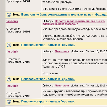
Просмотров:
14864
теплоизоляции обуви
В России с 1 июля 2015 года начнет действова
Тема:
Быть или не быть ветрозащитным пленкам на вент фасада
fasadnik
Форум:
Новости теплоизоляционного рынка.
Д
пленкам на вент фасадах?
Ответов:
0
Ученые предложили новую методику расчета 
Просмотров:
16692
В актуализированный СНиП 23-02-2003, о кот
«теплее», а кошельки произв ...
Тема:
Пенополистирол - паника в Германии.
fasadnik
Форум:
Пенопласт
Добавлено: Пн Фев 18, 2013 
Ответов:
7
адепт - как говорят на одной из веток этого фор
Просмотров:
77198
Сколько же времени понадобилось чтобы напи
"копипастер"???
Я хоть и не ...
Тема:
Пенополистирол - паника в Германии.
fasadnik
Форум:
Пенопласт
Добавлено: Пн Фев 18, 2013 
Рынок наружной теплоизоляции скукоживается
Ответов:
7
годовые отчеты – чтобы не показывать глубину
Просмотров:
77198
Тема:
Пенополистирол - паника в Германии.