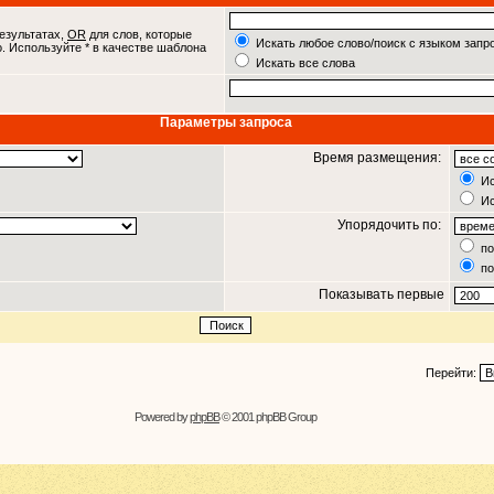
езультатах,
OR
для слов, которые
Искать любое слово/поиск с языком запр
о. Используйте * в качестве шаблона
Искать все слова
Параметры запроса
Время размещения:
Ис
Ис
Упорядочить по:
по
по
Показывать первые
Перейти:
Powered by
phpBB
© 2001 phpBB Group