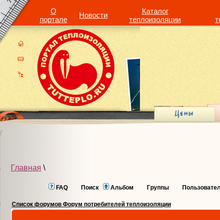
О
Каталог
Новости
портале
теплоизоляции
т
Главная
\
FAQ
Поиск
Альбом
Группы
Пользовате
Список форумов Форум потребителей теплоизоляции