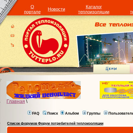
О
Каталог
Новости
портале
теплоизоляции
т
Главная
\
FAQ
Поиск
Альбом
Группы
Пользовател
Список форумов Форум потребителей теплоизоляции