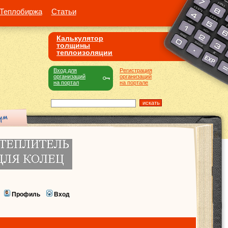
Теплобиржа
Статьи
Калькулятор
толщины
теплоизоляции
Вход для
Регистрация
организаций
организаций
на портал
на портале
Профиль
Вход