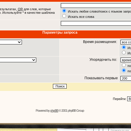
езультатах,
OR
для слов, которые
Искать любое слово/поиск с языком запр
о. Используйте * в качестве шаблона
Искать все слова
Параметры запроса
Время размещения:
Ис
Ис
Упорядочить по:
по
по
Показывать первые
Перейти:
Powered by
phpBB
© 2001 phpBB Group