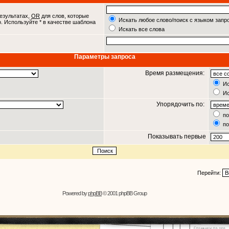
езультатах,
OR
для слов, которые
Искать любое слово/поиск с языком запр
о. Используйте * в качестве шаблона
Искать все слова
Параметры запроса
Время размещения:
Ис
Ис
Упорядочить по:
по
по
Показывать первые
Перейти:
Powered by
phpBB
© 2001 phpBB Group