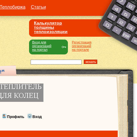
Теплобиржа
Статьи
Калькулятор
толщины
теплоизоляции
Вход для
Регистрация
организаций
организаций
на портал
на портале
Профиль
Вход