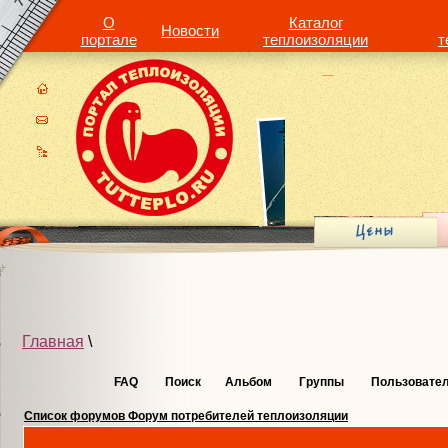
О
Каталог
Новости
портале
теплоизоляции
т
Главная
\
FAQ
Поиск
Альбом
Группы
Пользовате
Список форумов Форум потребителей теплоизоляции