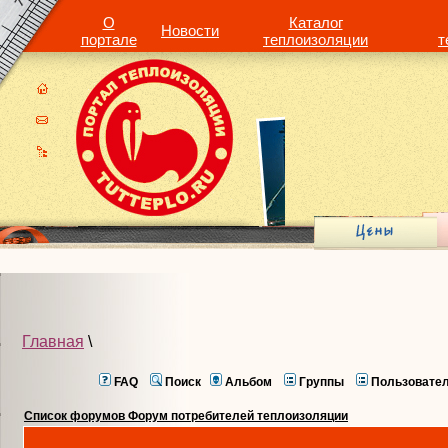
О
Каталог
Новости
портале
теплоизоляции
т
Главная
\
FAQ
Поиск
Альбом
Группы
Пользовате
Список форумов Форум потребителей теплоизоляции