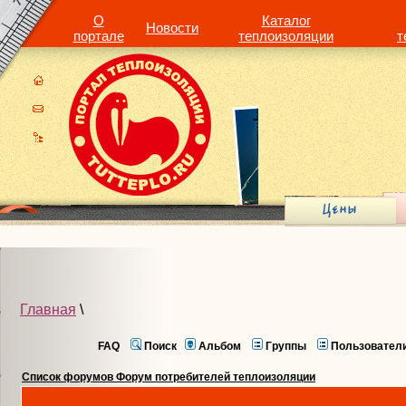
О
Каталог
Новости
портале
теплоизоляции
т
Главная
\
FAQ
Поиск
Альбом
Группы
Пользовател
Список форумов Форум потребителей теплоизоляции