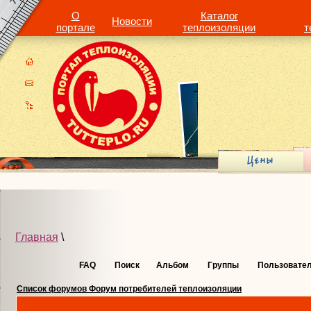
О
Каталог
Новости
портале
теплоизоляции
т
Главная
\
FAQ
Поиск
Альбом
Группы
Пользовате
Список форумов Форум потребителей теплоизоляции