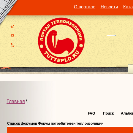
О портале
Новости
Ката
Главная
\
FAQ
Поиск
Альбо
Список форумов Форум потребителей теплоизоляции