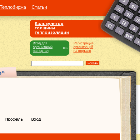
Теплобиржа
Статьи
Калькулятор
толщины
теплоизоляции
Вход для
Регистрация
организаций
организаций
на портал
на портале
Профиль
Вход