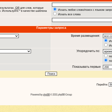
езультатах,
OR
для слов, которые
Искать любое слово/поиск с языком запр
о. Используйте * в качестве шаблона
Искать все слова
Параметры запроса
Время размещения:
Ис
Ис
Упорядочить по:
по
по
Показывать первые
Перейти:
Powered by
phpBB
© 2001 phpBB Group