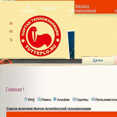
О
Каталог
Новости
портале
теплоизоляции
т
Главная
\
FAQ
Поиск
Альбом
Группы
Пользовател
Список форумов Форум потребителей теплоизоляции