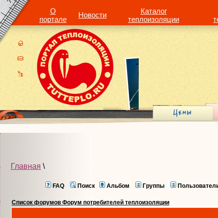
О
Каталог
Новости
портале
теплоизоляции
т
Главная
\
FAQ
Поиск
Альбом
Группы
Пользовател
Список форумов Форум потребителей теплоизоляции