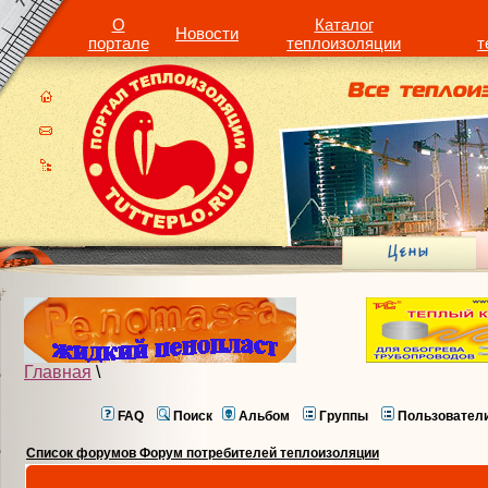
О
Каталог
Новости
портале
теплоизоляции
т
Главная
\
FAQ
Поиск
Альбом
Группы
Пользовател
Список форумов Форум потребителей теплоизоляции