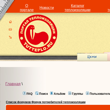
О
Каталог
Новости
портале
теплоизоляции
т
Главная
\
FAQ
Поиск
Альбом
Группы
Пользовател
Список форумов Форум потребителей теплоизоляции