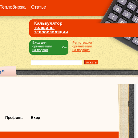
Теплобиржа
Статьи
Калькулятор
толщины
теплоизоляции
Вход для
Регистрация
организаций
организаций
на портал
на портале
Профиль
Вход