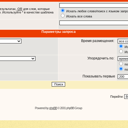
езультатах,
OR
для слов, которые
Искать любое слово/поиск с языком запр
о. Используйте * в качестве шаблона
Искать все слова
Параметры запроса
Время размещения:
Ис
Ис
Упорядочить по:
по
по
Показывать первые
Перейти:
Powered by
phpBB
© 2001 phpBB Group