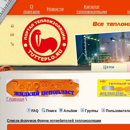
О
Каталог
Новости
портале
теплоизоляции
т
Главная
\
FAQ
Поиск
Альбом
Группы
Пользовател
Список форумов Форум потребителей теплоизоляции