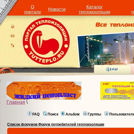
О
Каталог
Новости
портале
теплоизоляции
т
Главная
\
FAQ
Поиск
Альбом
Группы
Пользовател
Список форумов Форум потребителей теплоизоляции