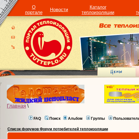
О
Каталог
Новости
портале
теплоизоляции
т
Главная
\
FAQ
Поиск
Альбом
Группы
Пользовател
Список форумов Форум потребителей теплоизоляции