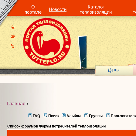
О
Каталог
Новости
портале
теплоизоляции
т
Главная
\
FAQ
Поиск
Альбом
Группы
Пользовател
Список форумов Форум потребителей теплоизоляции