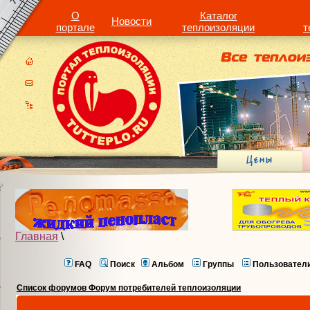
О
Каталог
Новости
портале
теплоизоляции
т
Главная
\
FAQ
Поиск
Альбом
Группы
Пользовател
Список форумов Форум потребителей теплоизоляции