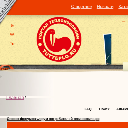
О портале
Новости
Ката
Главная
\
FAQ
Поиск
Альбо
Список форумов Форум потребителей теплоизоляции