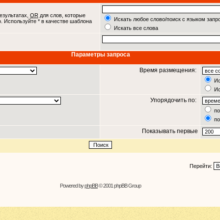
езультатах,
OR
для слов, которые
Искать любое слово/поиск с языком запр
о. Используйте * в качестве шаблона
Искать все слова
Параметры запроса
Время размещения:
Ис
Ис
Упорядочить по:
по
по
Показывать первые
Перейти:
Powered by
phpBB
© 2001 phpBB Group