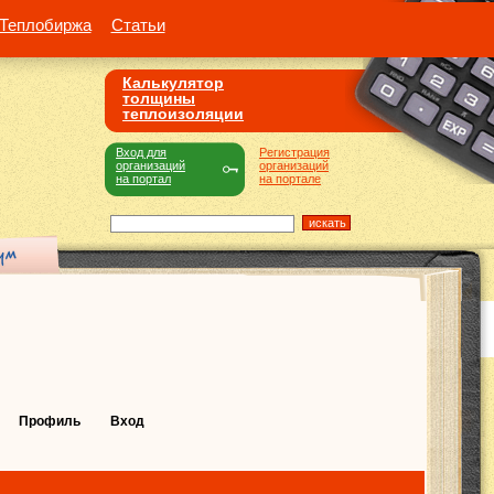
Теплобиржа
Статьи
Калькулятор
толщины
теплоизоляции
Вход для
Регистрация
организаций
организаций
на портал
на портале
Профиль
Вход