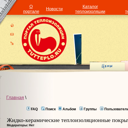
О
Каталог
Новости
портале
теплоизоляции
т
Главная
\
FAQ
Поиск
Альбом
Группы
Пользовател
Жидко-керамические теплоизоляционные покры
Модераторы: Нет