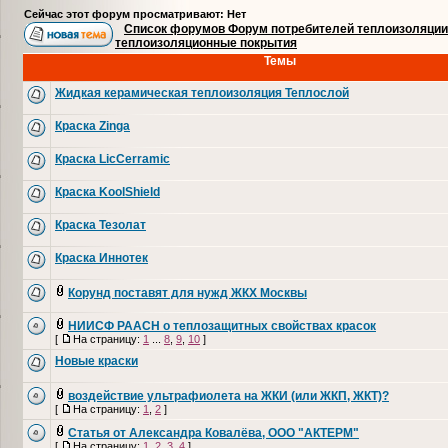
Сейчас этот форум просматривают: Нет
Список форумов Форум потребителей теплоизоляции
теплоизоляционные покрытия
Темы
Жидкая керамическая теплоизоляция Теплослой
Краска Zinga
Краска LicCerramic
Краска KoolShield
Краска Тезолат
Краска Иннотек
Корунд поставят для нужд ЖКХ Москвы
НИИСФ РААСН о теплозащитных свойствах красок
[
На страницу:
1
...
8
,
9
,
10
]
Новые краски
воздействие ультрафиолета на ЖКИ (или ЖКП, ЖКТ)?
[
На страницу:
1
,
2
]
Статья от Александра Ковалёва, ООО "АКТЕРМ"
[
На страницу:
1
,
2
,
3
,
4
]