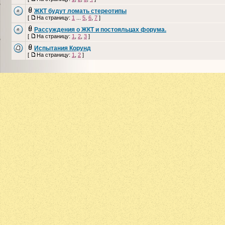
ЖКТ будут ломать стереотипы
[
На страницу:
1
...
5
,
6
,
7
]
Рассуждения о ЖКТ и постояльцах форума.
[
На страницу:
1
,
2
,
3
]
Испытания Корунд
[
На страницу:
1
,
2
]