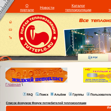
О
Каталог
Новости
портале
теплоизоляции
т
Главная
\
FAQ
Поиск
Альбом
Группы
Пользовател
Список форумов Форум потребителей теплоизоляции
Ин