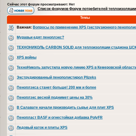
Сейчас этот форум просматривают: Нет
Список форумов Форум потребителей теплоизоляции
Темы
Важная:
Вопросы по применению XPS (экструзионного пенополи
Муравьи едят пеноплэкс?
ТЕХНОНИКОЛЬ CARBON SOLID для теплоизоляции стадиона ЦС
XPS войны
ТехноНиколь запустила новую линию XPS в Кемеровской област
Экструдированный пенополистирол Plizeks
Пеноплэкса станет больше! 200 мм и более
Пеноплэкс весной поднимет цены на 30%
В Салавате начали производить сырье для плит XPS
Пенопласт BASF и огнестойкая добавка PolyFR
Ледовый каток и плиты XPS