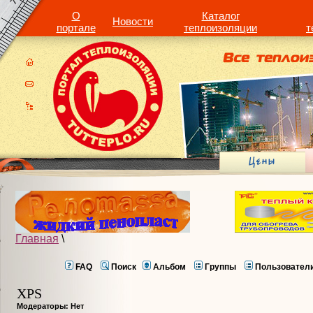
О
Каталог
Новости
портале
теплоизоляции
т
Главная
\
FAQ
Поиск
Альбом
Группы
Пользовател
XPS
Модераторы: Нет