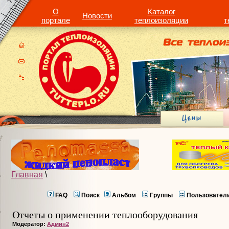
О
Каталог
Новости
портале
теплоизоляции
т
Главная
\
FAQ
Поиск
Альбом
Группы
Пользовател
Отчеты о применении теплооборудования
Модератор:
Админ2