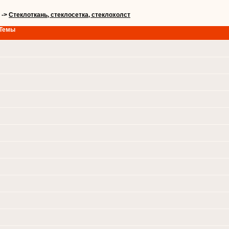
->
Стеклоткань, стеклосетка, cтеклохолст
Темы