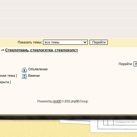
Показать темы:
->
Стеклоткань, стеклосетка, cтеклохолст
Перейти:
Объявление
ная тема ]
Важная
крыта ]
Powered by
phpBB
© 2001 phpBB Group