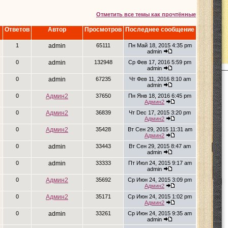
Отметить все темы как прочтённые
Ответов
Автор
Просмотров
Последнее сообщение
1
admin
65111
Пн Май 18, 2015 4:35 pm
admin
0
admin
132948
Ср Фев 17, 2016 5:59 pm
admin
0
admin
67235
Чт Фев 11, 2016 8:10 am
admin
0
Админ2
37650
Пн Янв 18, 2016 6:45 pm
Админ2
0
Админ2
36839
Чт Dec 17, 2015 3:20 pm
Админ2
0
Админ2
35428
Вт Сен 29, 2015 11:31 am
Админ2
0
admin
33443
Вт Сен 29, 2015 8:47 am
admin
0
admin
33333
Пт Июл 24, 2015 9:17 am
admin
0
Админ2
35692
Ср Июн 24, 2015 3:09 pm
Админ2
0
Админ2
35171
Ср Июн 24, 2015 1:02 pm
Админ2
0
admin
33261
Ср Июн 24, 2015 9:35 am
admin