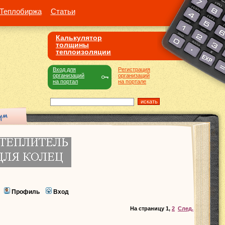
Теплобиржа
Статьи
Калькулятор
толщины
теплоизоляции
Вход для
Регистрация
организаций
организаций
на портал
на портале
Профиль
Вход
На страницу
1
,
2
След.