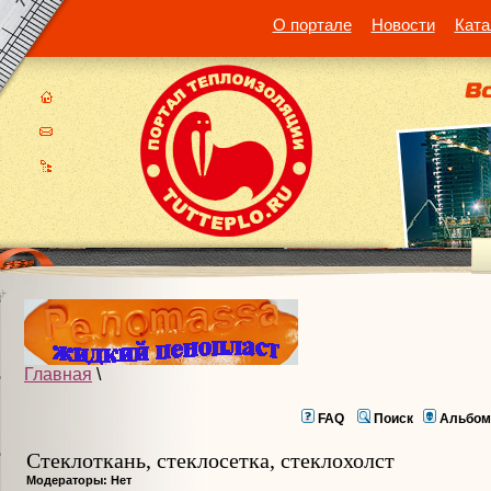
О портале
Новости
Ката
Главная
\
FAQ
Поиск
Альбом
Стеклоткань, стеклосетка, cтеклохолст
Модераторы: Нет