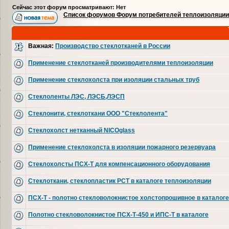
Сейчас этот форум просматривают: Нет
Список форумов Форум потребителей теплоизоляции
Важная:
Производство стеклотканей в России
Применение стеклотканей производителями теплоизоляции
Применение стеклохолста при изоляции стальных труб
Стеклоленты ЛЭС, ЛЭСБ,ЛЭСП
Стеклонити, стеклоткани ООО "Стеклолента"
Стеклохолст нетканный NICOglass
Применение стеклохолста в изоляции пожарного резервуара
Стеклохолсты ПСХ-Т для компенсационного оборудования
Стеклоткани, стеклопластик РСТ в каталоге теплоизоляции
ПСХ-Т - полотно стекловолокнистое холстопрошивное в каталоге
Полотно стекловолокнистое ПСХ-Т-450 и ИПС-Т в каталоге