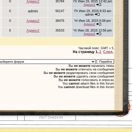
0
Админ2
35784
Пт Июн 19, 2015 12:42 pm
Админ2
0
admin
56147
Пт Июн 19, 2015 8:33 am
admin
0
Админ2
38476
Чт Июн 18, 2015 6:08 pm
Админ2
0
Админ2
35533
Чт Июн 18, 2015 12:56 pm
Админ2
Часовой пояс: GMT + 5
На страницу
1
,
2
След.
Вы
не можете
начинать темы
Вы
не можете
отвечать на сообщения
Вы
не можете
редактировать свои сообщения
Вы
не можете
удалять свои сообщения
Вы
не можете
голосовать в опросах
You
cannot
attach files in this forum
You
cannot
download files in this forum