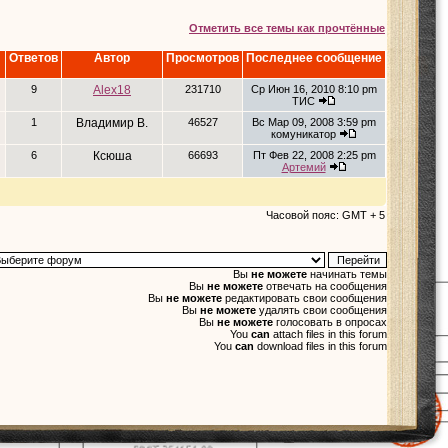
Отметить все темы как прочтённые
Ответов
Автор
Просмотров
Последнее сообщение
9
Alex18
231710
Ср Июн 16, 2010 8:10 pm
ТИС
1
Владимир В.
46527
Вс Мар 09, 2008 3:59 pm
комуникатор
6
Ксюша
66693
Пт Фев 22, 2008 2:25 pm
Артемий
Часовой пояс: GMT + 5
Вы
не можете
начинать темы
Вы
не можете
отвечать на сообщения
Вы
не можете
редактировать свои сообщения
Вы
не можете
удалять свои сообщения
Вы
не можете
голосовать в опросах
You
can
attach files in this forum
You
can
download files in this forum