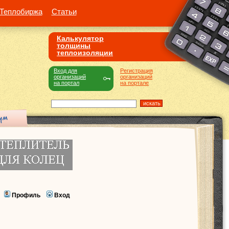
Теплобиржа
Статьи
Калькулятор
толщины
теплоизоляции
Вход для
Регистрация
организаций
организаций
на портал
на портале
Профиль
Вход