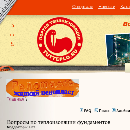
О портале
Новости
Ката
Главная
\
FAQ
Поиск
Альбом
Вопросы по теплоизоляции фундаментов
Модераторы: Нет