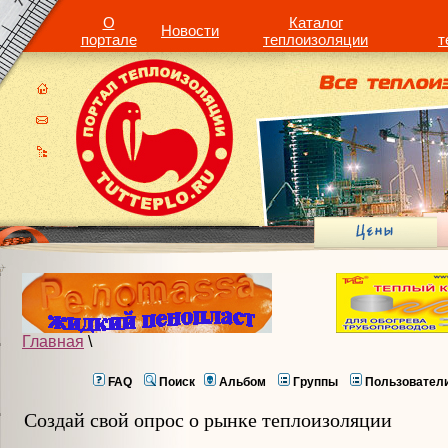
О
Каталог
Новости
портале
теплоизоляции
т
Главная
\
FAQ
Поиск
Альбом
Группы
Пользовател
Создай свой опрос о рынке теплоизоляции