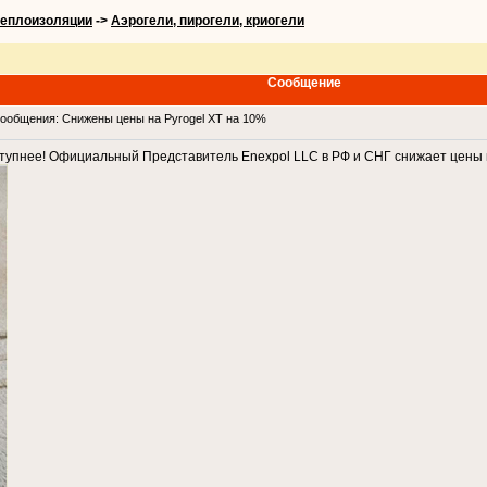
теплоизоляции
->
Аэрогели, пирогели, криогели
Сообщение
общения: Снижены цены на Pyrogel XT на 10%
тупнее! Официальный Представитель Enexpol LLC в РФ и СНГ снижает цены н