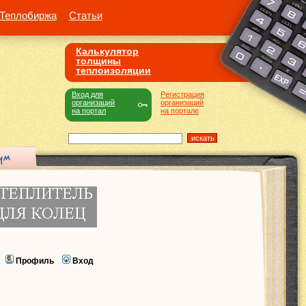
Теплобиржа
Статьи
Калькулятор
толщины
теплоизоляции
Вход для
Регистрация
организаций
организаций
на портал
на портале
Профиль
Вход