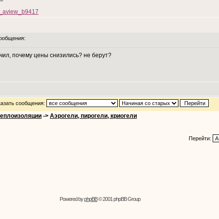
ws/_aview_b9417
ообщения:
чил, почему цены снизились? не берут?
азать сообщения:
теплоизоляции
->
Аэрогели, пирогели, криогели
Перейти:
Powered by
phpBB
© 2001 phpBB Group