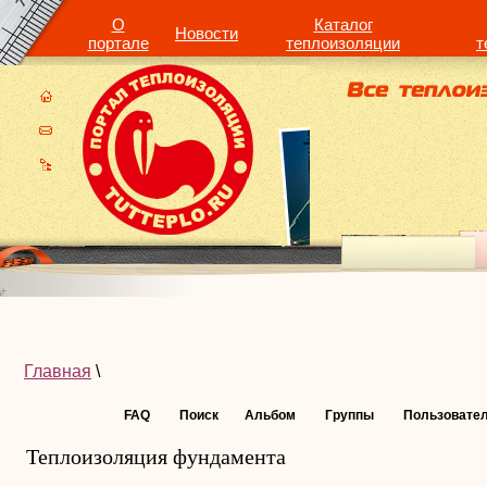
О
Каталог
Новости
портале
теплоизоляции
т
Главная
\
FAQ
Поиск
Альбом
Группы
Пользовате
Теплоизоляция фундамента