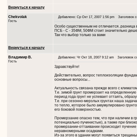
Вернуться к началу
Chekvolak
Добавлено: Ср Окт 17, 2007 1:56 pm
Заголовок с
Гость
Особо существенным не отличается..разница в
ПСБ - С - 35ФМ, 50ФМ стоит значительно деш
Так что выбор только за вами
Вернуться к началу
Владимир В.
Добавлено: Чт Окт 18, 2007 9:12 am
Заголовок со
Гость
Здравствуйте!
Действительно, вопрос теплоизоляции фундаме
основные вопросы...
Актуальность связана прежде всего с климатом
Т.е. зимой грунт промерзает на определенную г
период года грунт не успевает оттаять, образ
Т.е. при сезонно-мерзлых грунтах наша задач
то тепло, которое было аккумулировано грунт
его боковой поверхностью.
Промерзание опасно тем, что при наличии в гру
потенциально пучинистые), а также при близк
промерзании-оттаивании происходит пучение
неравномерными осадками.
Из-за этого в здании могут появиться трещины