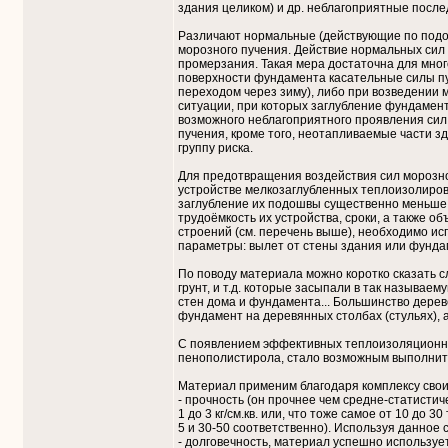
здания целиком) и др. неблагоприятные после
Различают нормальные (действующие по подо
морозного пучения. Действие нормальных сил
промерзания. Такая мера достаточна для мног
поверхности фундамента касательные силы пуче
переходом через зиму), либо при возведении м
ситуации, при которых заглубление фундаме
возможного неблагоприятного проявления сил
пучения, кроме того, неотапливаемые части зд
группу риска.
Для предотвращения воздействия сил морозно
устройстве мелкозаглубленных теплоизолиро
заглубление их подошвы существенно меньше, 
трудоёмкость их устройства, сроки, а также 
строений (см. перечень выше), необходимо ис
параметры: вылет от стены здания или фунда
По поводу материала можно коротко сказать с
грунт, и т.д. которые засыпали в так называ
стен дома и фундамента... Большинство дереве
фундамент на деревянных столбах (стульях),
С появлением эффективных теплоизоляционных
пенополистирола, стало возможным выполнить
Материал применим благодаря комплексу свои
- прочность (он прочнее чем средне-статистич
1 до 3 кг/см.кв. или, что тоже самое от 10 до 3
5 и 30-50 соответственно). Используя данное
- долговечность, материал успешно использует