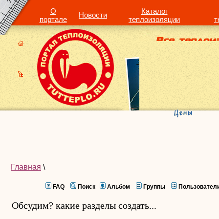
О
Каталог
Новости
портале
теплоизоляции
т
Главная
\
FAQ
Поиск
Альбом
Группы
Пользовател
Обсудим? какие разделы создать...