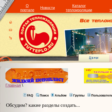
О
Каталог
Новости
портале
теплоизоляции
т
Главная
\
FAQ
Поиск
Альбом
Группы
Пользовател
Обсудим? какие разделы создать...