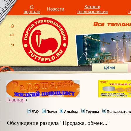
О
Каталог
Новости
портале
теплоизоляции
т
Главная
\
FAQ
Поиск
Альбом
Группы
Пользовател
Обсуждение раздела "Продажа, обмен..."