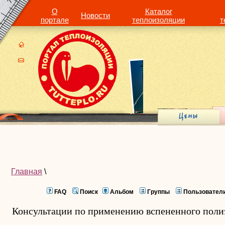
О
Каталог
Новости
портале
теплоизоляции
т
Главная
\
FAQ
Поиск
Альбом
Группы
Пользовател
Консультации по применению вспененного поли