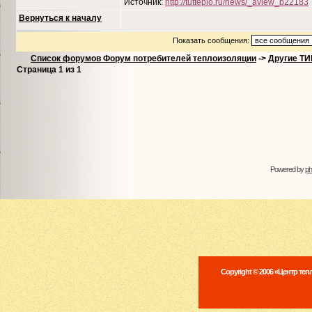
Источник:
http://tutteplo.ru/news/_aview_b22183
Вернуться к началу
Показать сообщения:
Список форумов Форум потребителей теплоизоляции
->
Другие Т
Страница
1
из
1
Powered by
p
Copyright © 2006 «Центр те