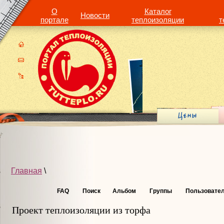
О
Каталог
Новости
портале
теплоизоляции
т
Главная
\
FAQ
Поиск
Альбом
Группы
Пользовате
Проект теплоизоляции из торфа