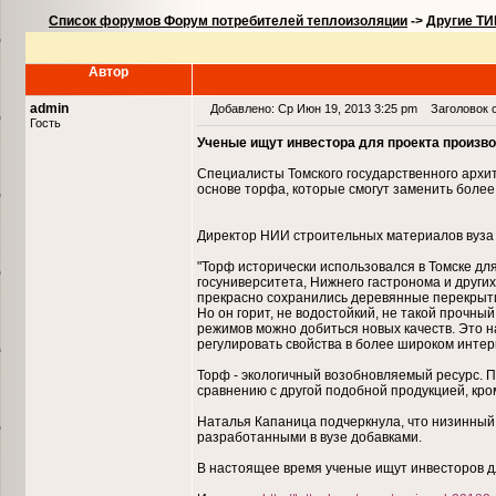
Список форумов Форум потребителей теплоизоляции
->
Другие Т
Автор
admin
Добавлено: Ср Июн 19, 2013 3:25 pm
Заголовок с
Гость
Ученые ищут инвестора для проекта произв
Специалисты Томского государственного архи
основе торфа, которые смогут заменить боле
Директор НИИ строительных материалов вуза
"Торф исторически использовался в Томске для
госуниверситета, Нижнего гастронома и други
прекрасно сохранились деревянные перекрыти
Но он горит, не водостойкий, не такой прочны
режимов можно добиться новых качеств. Это 
регулировать свойства в более широком интер
Торф - экологичный возобновляемый ресурс. П
сравнению с другой подобной продукцией, кро
Наталья Капаница подчеркнула, что низинный
разработанными в вузе добавками.
В настоящее время ученые ищут инвесторов д