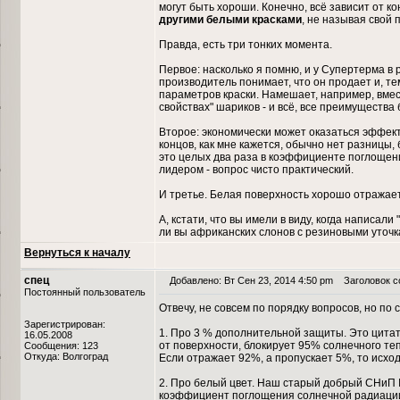
могут быть хороши. Конечно, всё зависит от ко
другими белыми красками
, не называя свой 
Правда, есть три тонких момента.
Первое: насколько я помню, и у Супертерма в р
производитель понимает, что он продает и, т
параметров краски. Намешает, например, вме
свойствах" шариков - и всё, все преимущества
Второе: экономически может оказаться эффект
концов, как мне кажется, обычно нет разницы,
это целых два раза в коэффициенте поглощен
лидером - вопрос чисто практический.
И третье. Белая поверхность хорошо отражает 
А, кстати, что вы имели в виду, когда написа
ли вы африканских слонов с резиновыми уточ
Вернуться к началу
спец
Добавлено: Вт Сен 23, 2014 4:50 pm
Заголовок со
Постоянный пользователь
Отвечу, не совсем по порядку вопросов, но по с
Зарегистрирован:
1. Про 3 % дополнительной защиты. Это цита
16.05.2008
от поверхности, блокирует 95% солнечного те
Сообщения: 123
Откуда: Волгоград
Если отражает 92%, а пропускает 5%, то исход
2. Про белый цвет. Наш старый добрый СНиП I
коэффициент поглощения солнечной радиации 