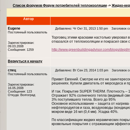
Список форумов Форум потребителей теплоизоляции
->
Жидко-кер
Автор
Eugene
Добавлено: Чт Окт 31, 2013 1:50 pm
Заголовок со
Постоянный пользователь
Торговец этими красками настолько уверовал в
отказался от теплоизоляции и покрасил свои 
Зарегистрирован:
09.03.2008
http://www.greenbuildingadvisor.com/blogs/dept/
Сообщения: 1259
Вернуться к началу
спец
Добавлено: Вт Сен 23, 2014 1:03 pm
Заголовок со
Постоянный пользователь
Привет Евгений. Смотрю ни кто не заинтерес
решениях. Купили двигатель от мерседеса и пр
Зарегистрирован:
16.05.2008
И так. Покрытие SUPER THERM. Плотность – 1,
Сообщения: 123
Откуда: Волгоград
Отражает 92% солнечного тепла (видимый све
3% поступившего тепла. Всего до 95%
Основное использование – защита от нагрева 
нефтепродуктов и газа, воздуховоды (кондици
мокром виде 16 мл (0,4 мм). Усадка 40%.
По классификации жидких керамических покрыт
кровельные покрытия с отражающим эффектом.