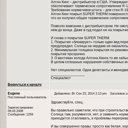
Алтон Кинг – дистрибьютор в США. Утверждает,
обеспечивает термическое сопротивление R-19
Требование нормативов штата – для стен R-19,
Алтон Кинг покрыл SUPER THERM поверхность п
что он получил общее термическое сопротивле
Повезло компании с дистрибьютором. Не смотря
нём до конца. Даже в суд подал не на покрыти
И снова о покрытии SUPER THERM.
1. Покрытие «блокирует» только один вид пере
предупредил. Солнца на чердаке не оказалось
2. Минимальная толщина покрытия по рекоменд
покрытие прозрачно.
3. О мостиках холода Алтона Кинга то же забы
В целом сплошные нарушения собственных ин
Нет специалистов. Одни дилетанты и менеджеры
_________________
Специалист
Вернуться к началу
Eugene
Добавлено: Вт Сен 23, 2014 2:13 pm
Заголовок со
Постоянный пользователь
Здравствуйте, спец.
Зарегистрирован:
Вы правильно заметили, что при строительств
09.03.2008
Солнца там, разумеется, нет, и заменить норм
Сообщения: 1259
приходится отапливать, и проблемы перегрева
И вы совершенно правы: просто как белая, хо