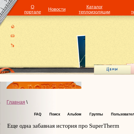
О
Каталог
Новости
портале
теплоизоляции
т
Главная
\
FAQ
Поиск
Альбом
Группы
Пользовате
Еще одна забавная история про SuperTherm