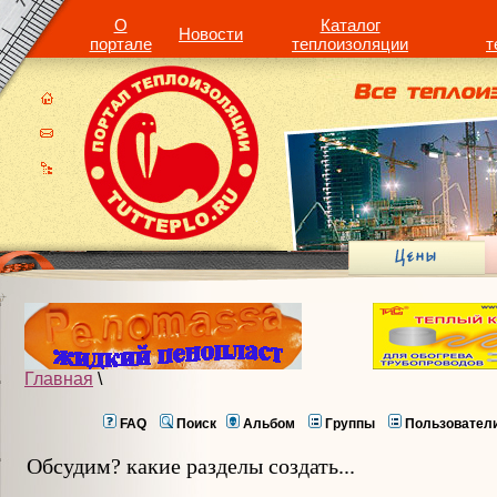
О
Каталог
Новости
портале
теплоизоляции
т
Главная
\
FAQ
Поиск
Альбом
Группы
Пользовател
Обсудим? какие разделы создать...