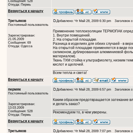
Сообщения: 528
Откуда: Пермь
Вернуться к началу
Третьяков
Добавлено: Чт Май 28, 2009 6:30 pm
Заголовок с
Постоянный пользователь
Применение теплоизоляции ТЕРМОПАК опреде
1. Внутри помещений.
Зарегистрирован:
21.05.2009
2. На открытой площадке.
Сообщения: 69
Разница в изделиях для обеих случаей - в вер
Откуда: Одесса
На открытой площадке применяется в виде по
силиконом, дублированная алюминиевой фоль
материалом).
Ткань ТХМ стойка к ультрафиолету, низким те
кислот и щелочей.
_________________
Всем тепла и света!
Вернуться к началу
пермяк
Добавлено: Чт Май 28, 2009 6:57 pm
Заголовок с
Постоянный пользователь
Каким образом предотвращается затекание в
и делать заказ?
Зарегистрирован:
13.03.2009
_________________
Сообщения: 528
Рекомендуем то, в чем уверены.
Откуда: Пермь
Вернуться к началу
Третьяков
Добавлено: Чт Май 28, 2009 7:07 pm
Заголовок с