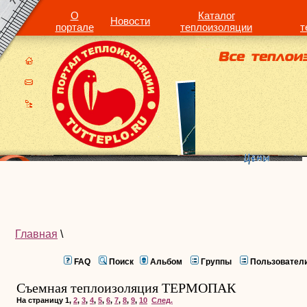
О
Каталог
Новости
портале
теплоизоляции
т
Главная
\
FAQ
Поиск
Альбом
Группы
Пользовател
Съемная теплоизоляция ТЕРМОПАК
На страницу
1
,
2
,
3
,
4
,
5
,
6
,
7
,
8
,
9
,
10
След.