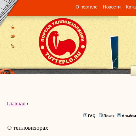
О портале
Новости
Ката
Главная
\
FAQ
Поиск
Альбом
О тепловизорах