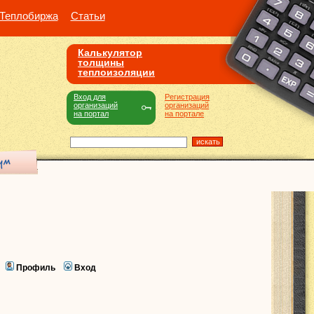
Теплобиржа
Статьи
Калькулятор
толщины
теплоизоляции
Вход для
Регистрация
организаций
организаций
на портал
на портале
Профиль
Вход