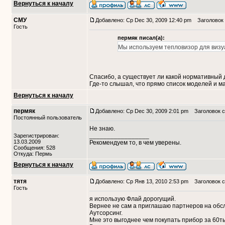
Вернуться к началу
СМУ
Добавлено: Ср Dec 30, 2009 12:40 pm
Заголовок 
Гость
пермяк писал(а):
Мы используем тепловизор для визуа
Спасибо, а существует ли какой нормативный 
Где-то слышал, что прямо список моделей и м
Вернуться к началу
пермяк
Добавлено: Ср Dec 30, 2009 2:01 pm
Заголовок с
Постоянный пользователь
Не знаю.
_________________
Зарегистрирован:
13.03.2009
Рекомендуем то, в чем уверены.
Сообщения: 528
Откуда: Пермь
Вернуться к началу
тятя
Добавлено: Ср Янв 13, 2010 2:53 pm
Заголовок с
Гость
я использую Флай дорогущий.
Вернее не сам а приглашаю партнеров на обс
Аутсорсинг.
Мне это выгоднее чем покупать прибор за 60ты