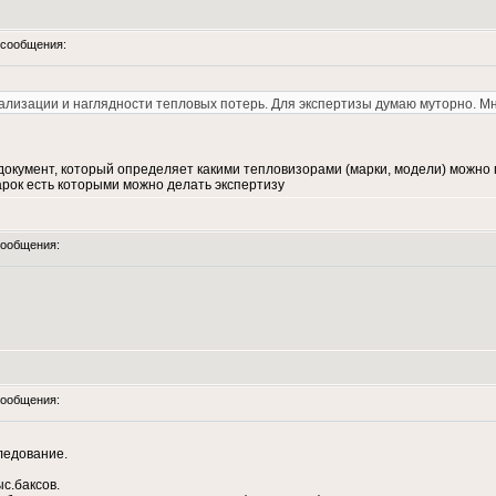
сообщения:
лизации и наглядности тепловых потерь. Для экспертизы думаю муторно. Мно
документ, который определяет какими тепловизорами (марки, модели) можно 
арок есть которыми можно делать экспертизу
ообщения:
ообщения:
ледование.
с.баксов.