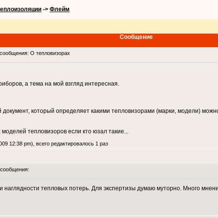
теплоизоляции
->
Флейм
Сообщение
сообщения: О тепловизорах
иборов, а тема на мой взгляд интересная.
 документ, который определяет какими тепловизорами (марки, модели) можн
моделей тепловизоров если кто юзал такие...
09 12:38 pm), всего редактировалось 1 раз
сообщения:
 наглядности тепловых потерь. Для экспертизы думаю муторно. Много мнений