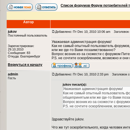
Список форумов Форум потребителей 
Автор
jukov
Добавлено: Пт Dec 10, 2010 10:06 am
Заголовок 
Постоянный пользователь
Уважаевая администрация форума!
Как не самый опытный пользователь форумов
Зарегистрирован:
29.10.2010
или же где-то Вами позаимствованно?
Сообщения: 83
Вопрос возник из-за схожести с форумом Пите
Откуда: Екатеринбург
P.S. не сочтите оскорблением, возможно и они 
Вернуться к началу
admin
Добавлено: Пт Dec 10, 2010 2:33 pm
Заголовок с
Гость
jukov писал(а):
Уважаевая администрация форума!
Как не самый опытный пользователь ф
общепринятым или же где-то Вами поз
Вопрос возник из-за схожести с форумо
P.S. не сочтите оскорблением, возможно
Здравствуйте jukov.
Что же тут оскорбительного, когда человек инте