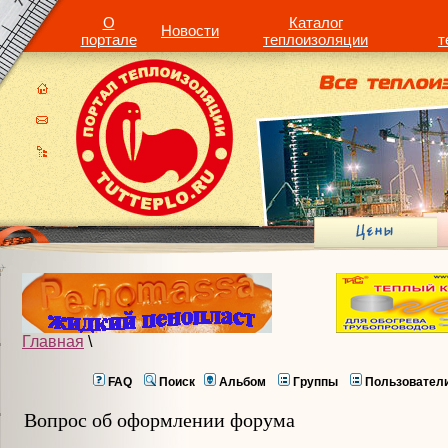
О
Каталог
Новости
портале
теплоизоляции
т
Главная
\
FAQ
Поиск
Альбом
Группы
Пользовател
Вопрос об оформлении форума