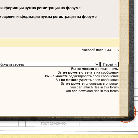
а информации нужна регистрация на форуме
змещения информации нужна регистрация на форуме
Часовой пояс: GMT + 5
Вы
не можете
начинать темы
Вы
не можете
отвечать на сообщения
Вы
не можете
редактировать свои сообщения
Вы
не можете
удалять свои сообщения
Вы
не можете
голосовать в опросах
You
can
attach files in this forum
You
can
download files in this forum