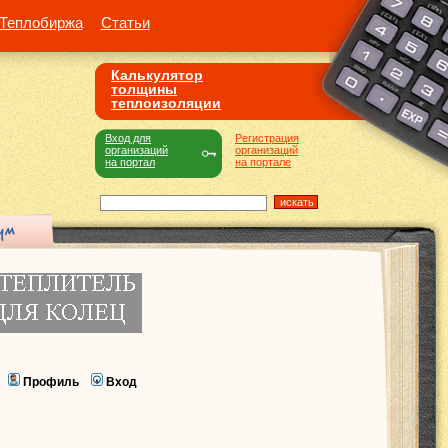
Теплобиржа
Статьи
Калькулятор
толщины
теплоизоляции
Вход для
Регистрация
организаций
организаций
на портал
на портале
Профиль
Вход