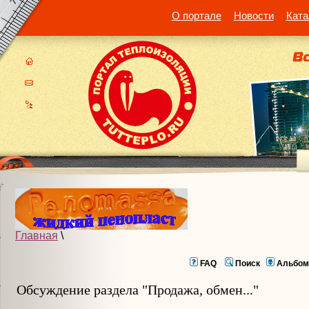
О портале
Новости
Ката
Главная
\
FAQ
Поиск
Альбом
Обсуждение раздела "Продажа, обмен..."