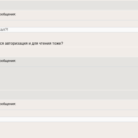
ообщения:
сал?!
тся авторизация и для чтения тоже?
ообщения:
ообщения:
.