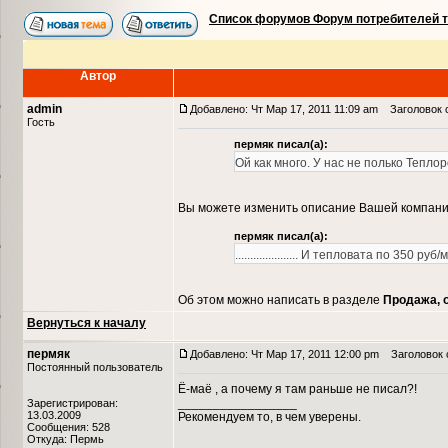
Список форумов Форум потребителей 
Автор
admin
Добавлено: Чт Мар 17, 2011 11:09 am
Заголовок 
Гость
пермяк писал(а):
Ой как много. У нас не полько Теплор
Вы можете изменить описание Вашей компании
пермяк писал(а):
..................... И тепловата по 350 руб
Об этом можно написать в разделе
Продажа, 
Вернуться к началу
пермяк
Добавлено: Чт Мар 17, 2011 12:00 pm
Заголовок 
Постоянный пользователь
Ё-маё , а почему я там раньше не писал?!
_________________
Зарегистрирован:
13.03.2009
Рекомендуем то, в чем уверены.
Сообщения: 528
Откуда: Пермь