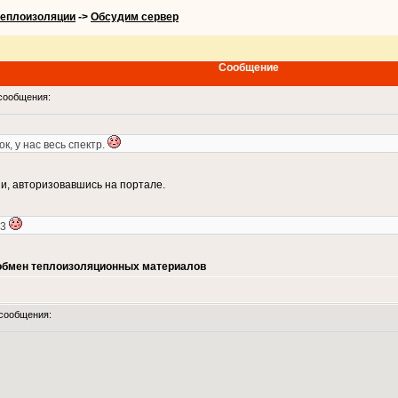
теплоизоляции
->
Обсудим сервер
Сообщение
сообщения:
ок, у нас весь спектр.
, авторизовавшись на портале.
/м3
обмен теплоизоляционных материалов
сообщения: