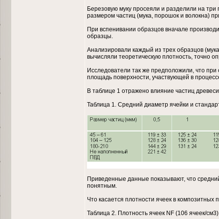
Березовую муку просеяли и разделили на три гр
размером частиц (мука, порошок и волокна) при
При вспенивании образцов вначале производи
образцы.
Анализировали каждый из трех образцов (мука, 
вычисляли теоретическую плотность, точно оп
Исследователи так же предположили, что при 
площадь поверхности, участвующей в процессе
В таблице 1 отражено влияние частиц древес
Таблица 1. Средний диаметр ячейки и стандар
Приведенные данные показывают, что средний
понятным.
Что касается плотности ячеек в композитных 
Таблица 2. Плотность ячеек NF (106 ячеек/см3