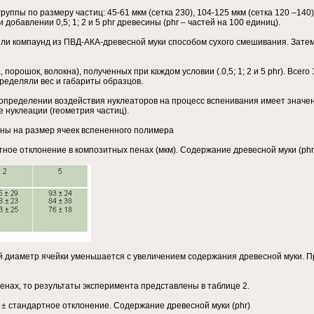
уппы по размеру частиц: 45-61 мкм (сетка 230), 104-125 мкм (сетка 120 –140
 добавлении 0,5; 1; 2 и 5 phr древесины (phr – частей на 100 единиц).
ли компаунд из ПВД-АКА-древесной муки способом сухого смешивания. Затем 
порошок, волокна), полученных при каждом условии (.0,5; 1; 2 и 5 phr). Всег
ределяли вес и габариты образцов.
определении воздействия нуклеаторов на процесс вспенивания имеет значен
 нуклеации (геометрия частиц).
ины на размер ячеек вспененного полимера
тное отклонение в композитных пенах (мкм). Содержание древесной муки (phr
 диаметр ячейки уменьшается с увеличением содержания древесной муки. Пр
пенах, то результаты эксперимента представлены в таблице 2.
) ± стандартное отклонение. Содержание древесной муки (phr)