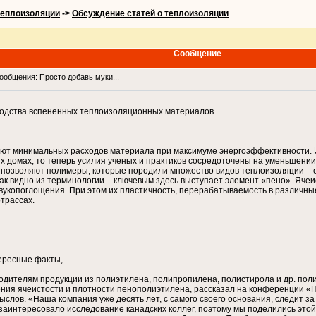
теплоизоляции
->
Обсуждение статей о теплоизоляции
Сообщение
общения: Просто добавь муки...
водства вспененных теплоизоляционных материалов.
ют минимальных расходов материала при максимуме энергоэффективности. 
ых домах, то теперь усилия ученых и практиков сосредоточены на уменьшен
у позволяют полимеры, которые породили множество видов теплоизоляции –
ак видно из терминологии – ключевым здесь выступает элемент «пено». Яче
звукопоглощения. При этом их пластичность, перерабатываемость в различны
отрассах.
ересные факты,
одителям продукции из полиэтилена, полипропилена, полистирола и др. поли
ния ячеистости и плотности пенополиэтилена, рассказал на конференции «
ов. «Наша компания уже десять лет, с самого своего основания, следит за
заинтересовало исследование канадских коллег, поэтому мы поделились это