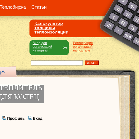
Теплобиржа
Статьи
Калькулятор
толщины
теплоизоляции
Вход для
Регистрация
организаций
организаций
на портал
на портале
Профиль
Вход