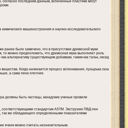
он, согласно последним данным, вспененные пластики могут
проме.
а химического машиностроения и научно-исследовательского
же ранее было замечено, что в присутствии древесной муки
к, то можно предположить, что древесная мука выполняет роль
 как альтернативу существующим добавкам, таким как тальк, оксид
 вещества. Когда начинается процесс вспенивания, пузырька газа
ьше, а сама пена плотнее.
мера должны быть частицы, канадские ученые провели
ами, соответствующими стандартам ASTM. Экструзию ПВД-пен
l), так же обладающего определенными показателями
ние ячеек можно считать незначительным.