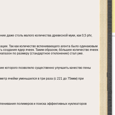
е даже столь малого количества древесной муки, как 0,5 phr,
леации. Так как количество вспенивающего агента было одинаковым
ь создания ядер ячеек. Таким образом, бόльшее количество ячеек
иапазон по размеру (стандартное отклонение) стал уже.
ние которого позволило существенно улучшить качество пены
етр ячейки уменьшился в три раза (с 221 до 75мкм) при
вспенивания полимеров и поиска эффективных нуклеаторов