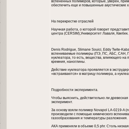
вспененных полимеров, которые, уверен, приму
обеспечить еще и повышенные акустические ха
На перекрестке отраслей
Научная работа, о которой говорит представ
центра (CERSIM),Университет Лаваля, Квебек.
Denis Rodrigue, Slimane Souici, Eddy Twite-
вспениваемые полимеры (ПЭ, ПС, АБС, САН, ПВ
нуклеатора, то есть, вещества, влияющего на
кремния, наноглины.
Действие нуклеатора проявляется в экструдер
«встраиваются» в матрицу полимера, а нуклеа
Подробности эксперимента.
Чтобы выяснить, действительно ли древесная 
эксперимент.
За основу взяли полимер Novapol LA-0219-A (
производили с помощью химического вспенива
газообразования и температуры разложения.
АКА применяли в объеме 0,5 phr. Столь низка