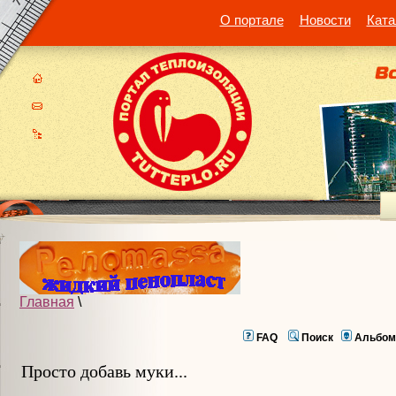
О портале
Новости
Ката
Главная
\
FAQ
Поиск
Альбом
Просто добавь муки...