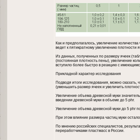
Как и предполагалось, увеличение количества 
ведет к пятикратному увеличению плотности яч
Из данных, полученных по размеру ячеек (табл
(постоянная плотность пены), увеличение кол
вступило более быстро в реакцию с имеющимся 
Прикладной характер исследования
Подводя итоги исследования, можно сказать, 
(уменьшить размер ячеек и увеличить плотност
Увеличение объема древесной муки значительн
введении древесной муки в объеме до 5 phr.
Увеличение объема древесной муки до 5 phr поз
При этом влияние размера частиц муки осталос
По мнению российских специалистов, результ
переработчиками пластмасс в России.