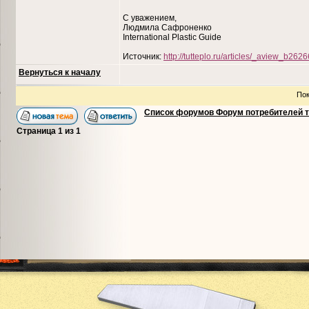
C уважением,
Людмила Сафроненко
International Plastic Guide
Источник:
http://tutteplo.ru/articles/_aview_b2626
Вернуться к началу
Пок
Список форумов Форум потребителей 
Страница
1
из
1