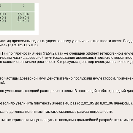
частиц древесины ведет к существенному увеличению плотности ячеек. Введени
еек (2,0х105-1,0х106).
.1) и по плотности ячеек (табл.2), так же очевиден эффект гетерогенной нук
ичества частиц древесной муки (содержание древесины) повысило вероятност
газом и ограничило рост ячеек. Как результат, размер ячеек уменьшился и д
что частицы древесной муки действительно послужили нуклеатором, примене
ь).
о уменьшает средний размер ячеек пены. В настоящей работе, средний диам
волило увеличить плотность ячеек в 40 раз (с 2,0х105 до 8,0х106 ячеек/см3).
ь не до конца понятным, так как оказалось в рамках погрешности.
аты эксперимента могут послужить поводом к дальнейшей разработке темы 