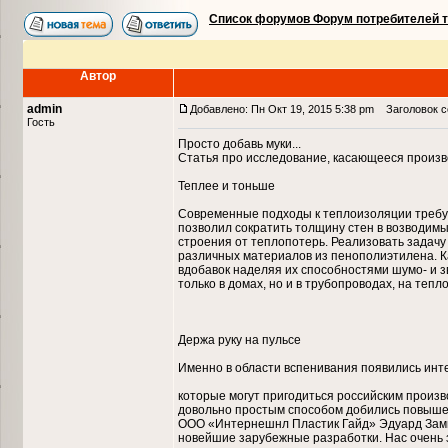
Список форумов Форум потребителей 
Автор
admin
Добавлено: Пн Окт 19, 2015 5:38 pm
Заголовок со
Гость
Просто добавь муки...
Статья про исследование, касающееся произ
Теплее и тоньше
Современные подходы к теплоизоляции требу
позволил сократить толщину стен в возводим
строения от теплопотерь. Реализовать задач
различных материалов из пенополиэтилена. К
вдобавок наделяя их способностями шумо- и 
только в домах, но и в трубопроводах, на тепл
Держа руку на пульсе
Именно в области вспенивания появились инт
которые могут пригодиться российским произв
довольно простым способом добились повыше
ООО «Интернешнл Пластик Гайд» Эдуард Замысл
новейшие зарубежные разработки. Нас очень 