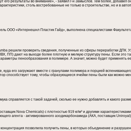
т его результаты во внимание», - заявил г-н Замыслов. Тем более, добавил 
рактеристики, столь востребованные не только в строительстве, но и в авто
итель ООО «Интернешнл Пластик Гайд», выполнена специалистами Факультет
Kabamba решили проверить сведения, полученные из сферы переработки ДПК. У
Х, ПП) дают на выходе более плотную и мелкую структуру пены. Если это та
 параметры пенообразования в полимере. А значит, можно будет применять ее
е, куда его загружают вместе с гранулами полимера и порцией вспенивающего
тор способствует тому, чтобы образующиеся ячейки пены были как можно мен
мука справляется с такой задачей, сколько ее нужно добавлять и какого раз
поставщик Nova Chemicals) с плотностью 919 кг/м³ и другими характеристик
ющего агента - активированного азодикарбонамида (АКА, поставщик Uniroya
я концентрация позволила получить пены, в которых объединение и разруше